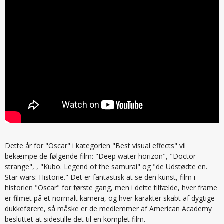
Dette år for "Oscar" i kategorien "Best visual effects" vil
bekæmpe de følgende film: "Deep water horizon", "Doctor
strange", , "Kubo. Legend of the samurai" og "de Udstødte en.
Star wars: Historie." Det er fantastisk at se den kunst, film i
historien "Oscar" for første gang, men i dette tilfælde, hver frame
er filmet på et normalt kamera, og hver karakter skabt af dygtige
dukkeførere, så måske er de medlemmer af American Academy
besluttet at sidestille det til en komplet film.