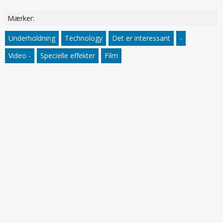
Mærker:
Underholdning
Technology
Det er interessant
-
Video -
Specielle effekter
Film