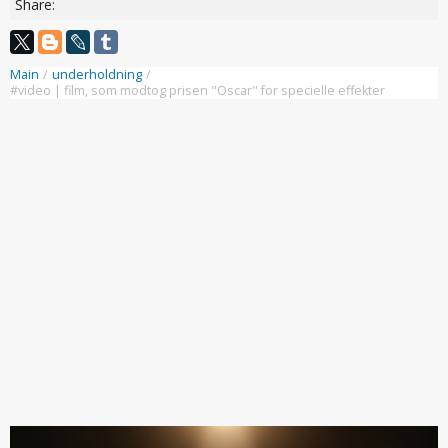
Share:
Main
/
underholdning
/
#video | film, som modtog prisen "Oscar" for specielle effekter