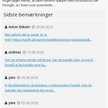
Nogle læger mener, at søvn hormon hjælper med coronavirus Det
fremgår, at i listen over potentielle ...
Sidste bemærkninger
Anton Eriksen
28.09.2023
Men selvom det er sandt, at <a
href="https://soldfy.dk/gaming/spillekonsol/sony-playstation&...
andreas
13.08.2020
Hvis du vil tjene penger på bitcoin, bør du handle i dag, og jeg vil
foreslå at du handler med Sa...
yara
05.06.2020
Er du interesseret i at investere i cryptocurrency handel, men du
mangler den nødvendige tid og vid...
yara
05.06.2020