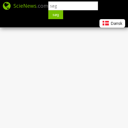
ScieNews
.com
søg
Dansk