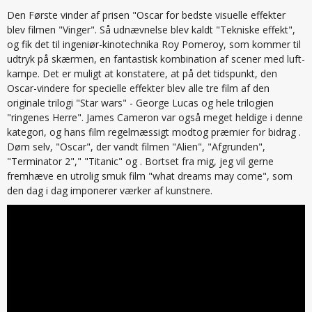
Den Første vinder af prisen "Oscar for bedste visuelle effekter
blev filmen "Vinger". Så udnævnelse blev kaldt "Tekniske effekt",
og fik det til ingeniør-kinotechnika Roy Pomeroy, som kommer til
udtryk på skærmen, en fantastisk kombination af scener med luft-
kampe. Det er muligt at konstatere, at på det tidspunkt, den
Oscar-vindere for specielle effekter blev alle tre film af den
originale trilogi "Star wars" - George Lucas og hele trilogien
"ringenes Herre". James Cameron var også meget heldige i denne
kategori, og hans film regelmæssigt modtog præmier for bidrag .
Døm selv, "Oscar", der vandt filmen "Alien", "Afgrunden",
"Terminator 2"," "Titanic" og . Bortset fra mig, jeg vil gerne
fremhæve en utrolig smuk film "what dreams may come", som
den dag i dag imponerer værker af kunstnere.