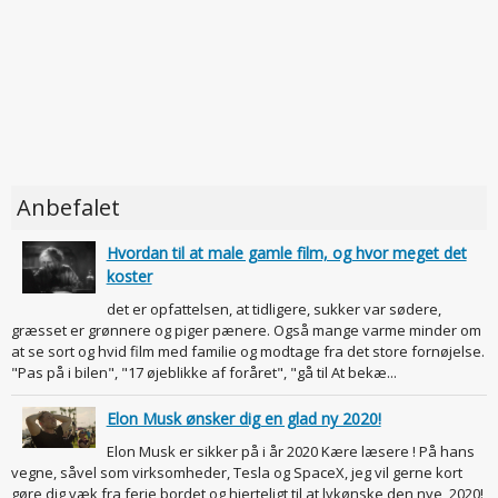
Anbefalet
Hvordan til at male gamle film, og hvor meget det
koster
det er opfattelsen, at tidligere, sukker var sødere,
græsset er grønnere og piger pænere. Også mange varme minder om
at se sort og hvid film med familie og modtage fra det store fornøjelse.
"Pas på i bilen", "17 øjeblikke af foråret", "gå til At bekæ...
Elon Musk ønsker dig en glad ny 2020!
Elon Musk er sikker på i år 2020 Kære læsere ! På hans
vegne, såvel som virksomheder, Tesla og SpaceX, jeg vil gerne kort
gøre dig væk fra ferie bordet og hjerteligt til at lykønske den nye, 2020!