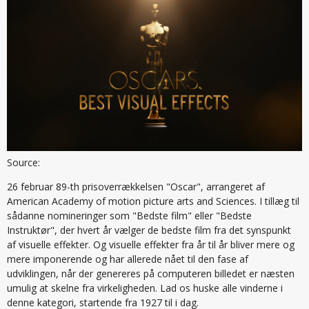
Source:
26 februar 89-th prisoverrækkelsen "Oscar", arrangeret af
American Academy of motion picture arts and Sciences. I tillæg til
sådanne nomineringer som "Bedste film" eller "Bedste
Instruktør", der hvert år vælger de bedste film fra det synspunkt
af visuelle effekter. Og visuelle effekter fra år til år bliver mere og
mere imponerende og har allerede nået til den fase af
udviklingen, når der genereres på computeren billedet er næsten
umulig at skelne fra virkeligheden. Lad os huske alle vinderne i
denne kategori, startende fra 1927 til i dag.