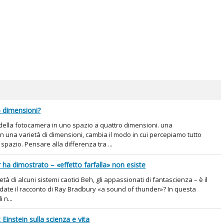
o dimensioni?
della fotocamera in uno spazio a quattro dimensioni. una
una varietà di dimensioni, cambia il modo in cui percepiamo tutto
spazio. Pensare alla differenza tra ...
ha dimostrato – «effetto farfalla» non esiste
rietà di alcuni sistemi caotici Beh, gli appassionati di fantascienza – è il
date il racconto di Ray Bradbury «a sound of thunder»? In questa
 n...
t Einstein sulla scienza e vita