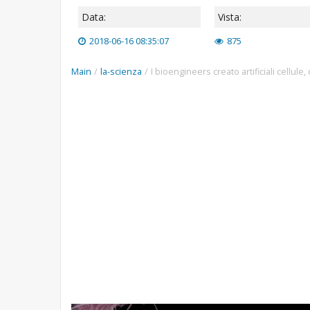
Data:
Vista:
2018-06-16 08:35:07
875
Main
/
la-scienza
/
I bioengineers creato artificiali cellule