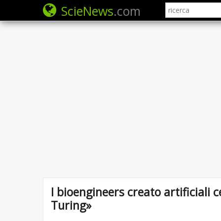
ScieNews
.com
I bioengineers creato artificiali 
Turing»