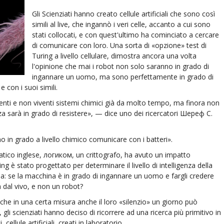
Gli Scienziati hanno creato cellule artificiali che sono così
simili al live, che ingannò i veri celle, accanto a cui sono
stati collocati, e con quest'ultimo ha cominciato a cercare
di comunicare con loro. Una sorta di «opzione» test di
Turing a livello cellulare, dimostra ancora una volta
l'opinione che mai i robot non solo saranno in grado di
ingannare un uomo, ma sono perfettamente in grado di
con i suoi simili.
enti e non viventi sistemi chimici già da molto tempo, ma finora non
enza sarà in grado di resistere», — dice uno dei ricercatori Шереф C.
no in grado a livello chimico comunicare con i batteri».
atico inglese, логиком, un crittografo, ha avuto un impatto
ring è stato progettato per determinare il livello di intelligenza della
a: se la macchina è in grado di ingannare un uomo e fargli credere
dal vivo, e non un robot?
che in una certa misura anche il loro «silenzio» un giorno può
li scienziati hanno deciso di ricorrere ad una ricerca più primitivo in
i, cellule artificiali, creati in laboratorio.