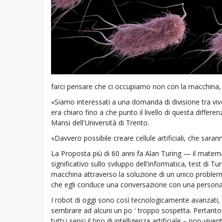
farci pensare che ci occupiamo non con la macchina, e 
«Siamo interessati a una domanda di divisione tra viv
era chiaro fino a che punto il livello di questa differ
Mansi dell'Università di Trento.
«Davvero possibile creare cellule artificiali, che saran
La Proposta più di 60 anni fa Alan Turing — il matem
significativo sullo sviluppo dell'informatica, test di Tu
macchina attraverso la soluzione di un unico problem
che egli conduce una conversazione con una persona 
I robot di oggi sono così tecnologicamente avanzati, 
sembrare ad alcuni un po ' troppo sospetta. Pertanto, g
tutti i sensi il tipo di intelligenza artificiale – non-vivent