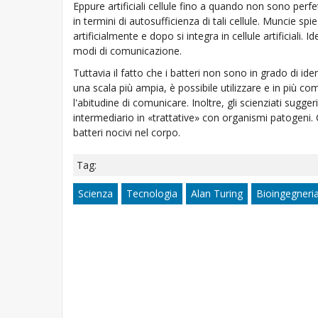
Eppure artificiali cellule fino a quando non sono perf
in termini di autosufficienza di tali cellule. Munci
artificialmente e dopo si integra in cellule artificiali. 
modi di comunicazione.
Tuttavia il fatto che i batteri non sono in grado di iden
una scala più ampia, è possibile utilizzare e in più co
l'abitudine di comunicare. Inoltre, gli scienziati sugger
intermediario in «trattative» con organismi patogeni. C
batteri nocivi nel corpo.
Tag:
Scienza
Tecnologia
Alan Turing
Bioingegneri