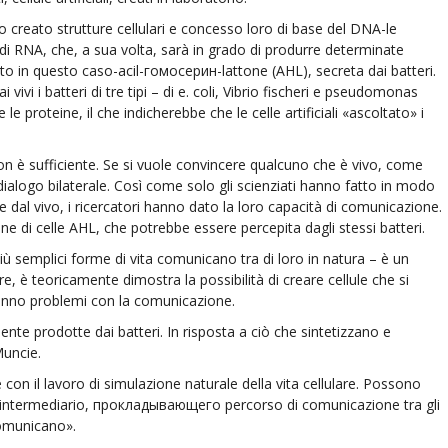
nno creato strutture cellulari e concesso loro di base del DNA-le
e di RNA, che, a sua volta, sarà in grado di produrre determinate
tato in questo caso-acil-гомосерин-lattone (AHL), secreta dai batteri.
i vivi i batteri di tre tipi – di e. coli, Vibrio fischeri e pseudomonas
e proteine, il che indicherebbe che le celle artificiali «ascoltato» i
 non è sufficiente. Se si vuole convincere qualcuno che è vivo, come
dialogo bilaterale. Così come solo gli scienziati hanno fatto in modo
come dal vivo, i ricercatori hanno dato la loro capacità di comunicazione.
e di celle AHL, che potrebbe essere percepita dagli stessi batteri.
 semplici forme di vita comunicano tra di loro in natura – è un
tre, è teoricamente dimostra la possibilità di creare cellule che si
anno problemi con la comunicazione.
ente prodotte dai batteri. In risposta a ciò che sintetizzano e
Muncie.
e con il lavoro di simulazione naturale della vita cellulare. Possono
ntermediario, прокладывающего percorso di comunicazione tra gli
comunicano».