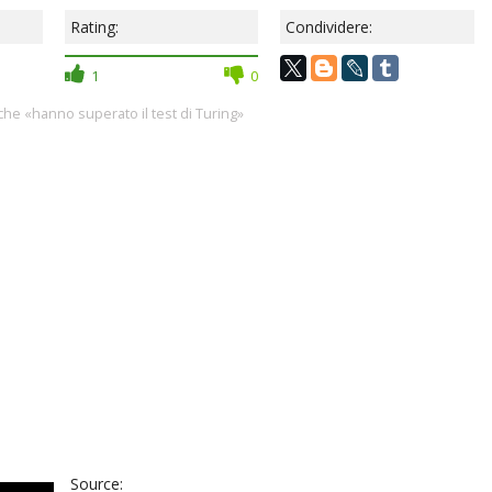
Rating:
Condividere:
1
0
, che «hanno superato il test di Turing»
Source: