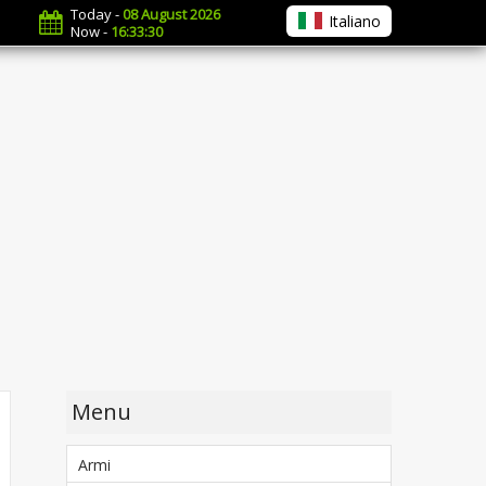
Today -
08 August 2026
Italiano
Now -
16:33:31
Menu
Armi