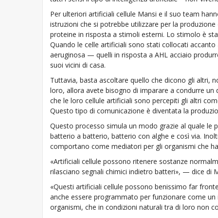
Per ulteriori artificiali cellule Mansi e il suo team ha
istruzioni che si potrebbe utilizzare per la produzion
proteine in risposta a stimoli esterni. Lo stimolo è s
Quando le celle artificiali sono stati collocati accanto a
aeruginosa — quelli in risposta a AHL acciaio produrre l
suoi vicini di casa.
Tuttavia, basta ascoltare quello che dicono gli altri,
loro, allora avete bisogno di imparare a condurre un 
che le loro cellule artificiali sono percepiti gli altri 
Questo tipo di comunicazione è diventata la produzion
Questo processo simula un modo grazie al quale le più
batterio a batterio, batterio con alghe e così via. Inol
comportano come mediatori per gli organismi che h
«Artificiali cellule possono ritenere sostanze normalm
rilasciano segnali chimici indietro batteri», — dice di 
«Questi artificiali cellule possono benissimo far front
anche essere programmato per funzionare come un i
organismi, che in condizioni naturali tra di loro non 