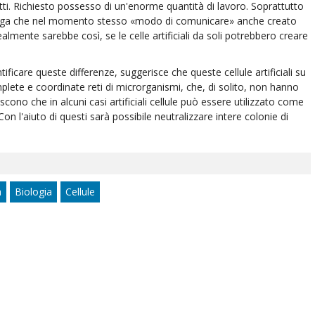
etti. Richiesto possesso di un'enorme quantità di lavoro. Soprattutto
e spiega che nel momento stesso «modo di comunicare» anche creato
Idealmente sarebbe così, se le celle artificiali da soli potrebbero creare
tificare queste differenze, suggerisce che queste cellule artificiali su
mplete e coordinate reti di microrganismi, che, di solito, non hanno
iscono che in alcuni casi artificiali cellule può essere utilizzato come
on l'aiuto di questi sarà possibile neutralizzare intere colonie di
a
Biologia
Cellule