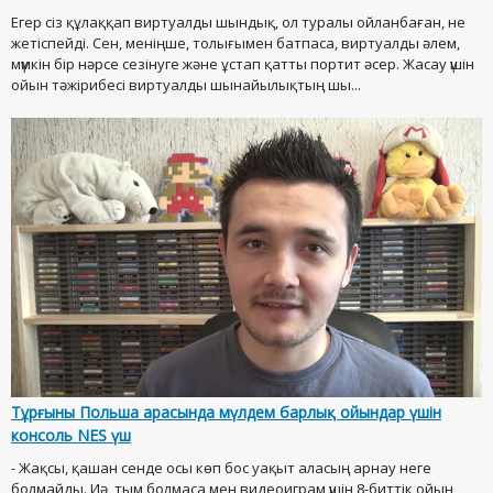
Егер сіз құлаққап виртуалды шындық, ол туралы ойланбаған, не
жетіспейді. Сен, меніңше, толығымен батпаса, виртуалды әлем,
мүмкін бір нәрсе сезінуге және ұстап қатты портит әсер. Жасау үшін
ойын тәжірибесі виртуалды шынайылықтың шы...
Тұрғыны Польша арасында мүлдем барлық ойындар үшін
консоль NES үш
- Жақсы, қашан сенде осы көп бос уақыт аласың арнау неге
болмайды. Иә, тым болмаса мен видеоиграм үшін 8-биттік ойын