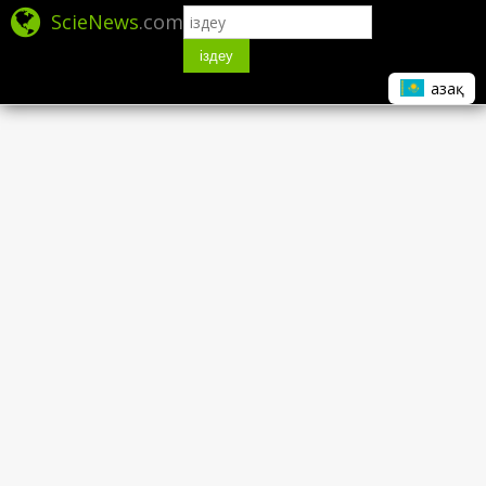
ScieNews
.com
іздеу
Қазақ