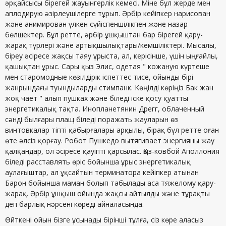
әрқайсысы бірегей жауынгерлік кемесі. Міне бұл жерде мен
аплодирую әзірлеушілерге тұрып. Әрбір кейіпкер нарисован
және анимирован үлкен сүйіспеншілікпен және назар
бөлшектер. Бұл ретте, әрбір ұшқыштан бар бірегей қару-
жарақ түрлері және артықшылықтары/кемшіліктері. Мысалы,
біреу әсіресе жақсы таяу ұрыста, ал, керісінше, үшін ыңғайлы,
қашықтан ұрыс. Сары қыз Элис, одетая " кожаную күртеше
мен старомодные көзілдірік іспеттес тисе, ойынды бірі
жанрындағы туындыларды стимпанк. Көңілді көріңіз Бак жан
жоқ чает " алып пушках және біледі іске қосу қуатты
энергетикалық тақта. Инопланетянин Дрегг, облаченный
сәнді былғары плащ біледі поражать жауларын өз
винтовкалар тіпті қабырғалары арқылы, бірақ бұл ретте оған
өте әлсіз қорғау. Робот Пушкедо вытягивает энергияны жау
қалқандар, ол әсіресе қауіпті қарсылас. Қыз-ковбой Аполлония
біледі расставлять өріс бойынша ұрыс энергетикалық
аулағыштар, ал ұқсайтын терминатора кейіпкер атынан
Барон бойынша маман болып табылады аса тяжелому қару-
жарақ. Әрбір ұшқыш ойында жақсы айтылды және тұрақты
деп барлық нәрсені көреді айналасында.
Өйткені ойын бізге ұсынады бірінші тұлға, сіз көре аласыз