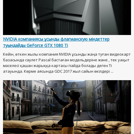
NVIDIA компаниясы ұсынды флагманскую міндеттер
туындайды GeForce GTX 1080 Ti
Кейін, өткен жылы компания NVIDIA ұсынды жаңа туған видеокарт
базасында сәулет Pascal бастаған модельдеріне және , тек уақыт
мәселесі қашан жарыққа картасы пайда болады деген Ti
атауында. Көрме аясында GDC 2017 жыл сайын өкілдері ...