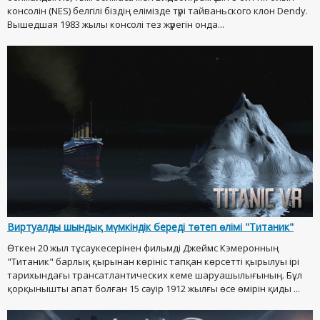
консолін (NES) белгілі біздің елімізде түрі тайваньского клон Dendy.
Вышедшая 1983 жылы консолі тез жүрегін онда...
Виртуалды шындық мүмкіндік береді төтеп өлімі "Титаник"
Өткен 20 жыл тұсаукесерінен фильмді Джеймс Кэмеронның
"Титаник" барлық қырынан көрініс тапқан көрсетті қырылуы ірі
тарихындағы трансатлантических кеме шаруашылығының. Бұл
қорқынышты апат болған 15 сәуір 1912 жылғы өсе өмірін қиды ...