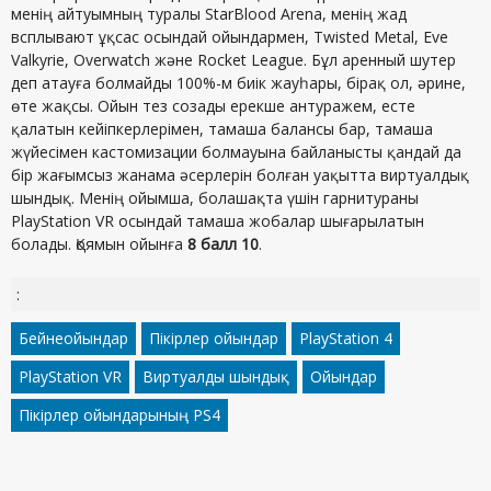
менің айтуымның туралы StarBlood Arena, менің жад
всплывают ұқсас осындай ойындармен, Twisted Metal, Eve
Valkyrie, Overwatch және Rocket League. Бұл аренный шутер
деп атауға болмайды 100%-м биік жауһары, бірақ ол, әрине,
өте жақсы. Ойын тез созады ерекше антуражем, есте
қалатын кейіпкерлерімен, тамаша балансы бар, тамаша
жүйесімен кастомизации болмауына байланысты қандай да
бір жағымсыз жанама әсерлерін болған уақытта виртуалдық
шындық. Менің ойымша, болашақта үшін гарнитураны
PlayStation VR осындай тамаша жобалар шығарылатын
болады. Қоямын ойынға
8 балл 10
.
:
Бейнеойындар
Пікірлер ойындар
PlayStation 4
PlayStation VR
Виртуалды шындық
Ойындар
Пікірлер ойындарының PS4