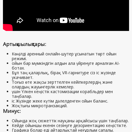
Артықшылықтары:
Көңілді аренный онлайн-шутер ұсынатын төрт ойын
режимі.
ойын бар мүмкіндігін алдын ала үйренуге арналған AI-
ботах.
Бұл таң қаларлық, бірақ VR-гарнитуре сіз іс жүзінде
укачивает.
Тоғыз өте жақсы зерттелген кейіпкерлердің және
олардың жауынгерлік кемелер.
үшін Үлкен кеңістік кастомизации корабльдер мен
таңбалар.
іс Жүзінде жеке күтім дәлелденген ойын баланс.
Жоқтығы микротранзакций.
Минус:
Ойында жоқ сюжеттік науқаны әрқайсысы үшін таңбалар.
Кейде ойыншы екенін сезінуге дезориентацию кеңістікте.
Графика болар еді айтарлықтай неғұрлым сапалы.