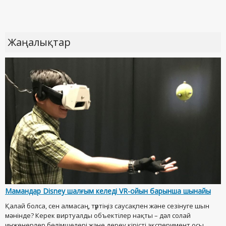
Жаңалықтар
Мамандар Disney шалғым келеді VR-ойын барынша шынайы
Қалай болса, сен алмасаң, түртіңіз саусақпен және сезінуге шын
мәнінде? Керек виртуалды объектілер нақты – дәл солай
инженерлер бөлімшелері және дереу кірісті эксперимент осы