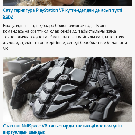
Сату гарнитура PlayStation VR күткендегіден де асып түсті
Sony
Виртуалды шындық өзара бөлісті әлемі айтады. Бірінші
командасына скептики, олар сенбейді табыстылығы жаңа
технологиялар және газ баллоны оған қайғылы халі, міне, таяу
жылдарда, екінші топ, керісінше, сенеді безоблачное болашағы
VR...
Стартап NullSpace VR таныстырды тактильді костюм үшін
виртуалдық шындық