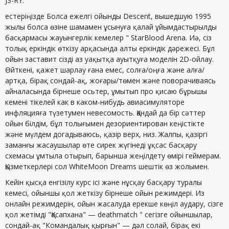
J3-RY.
естеріңізде Болса ежелгі ойынды Descent, вышедшую 1995
жылы болса өзіне шамамен ұсынуға қалай ұйымдастырылды
басқармасы жауынгерлік кемелер " StarBlood Arena. Иә, сіз
толық еркіндік өткізу арқасында алты еркіндік дәрежесі. Бұл
ойын заставит сізді аз уақытқа ауытқуға моделін 2D-ойлау.
Өйткені, қажет шарлау ғана емес, солға/оңға және алға/
артқа, бірақ сондай-ақ, жоғары/төмен және поворачиваясь
айналасында бірнеше осьтер, ұмытып про қисаю бұрышы
кемені тікелей как в каком-нибудь авиасимуляторе
инфляцияға түзетумен невесомость. Қандай да бір сәттер
ойын білдім, бұл толығымен дезориентирован кеңістікте
және мүлдем догадываюсь, қазір верх, низ. Жалпы, қазіргі
заманғы жасаушылар өте сирек жүгінеді ұқсас басқару
схемасы ұмтыла отырып, барынша жеңілдету өмірі геймерам.
Қызметкерлері сол WhiteMoon Dreams шештік өз жолымен.
Кейін қысқа енгізілу курс ісі және нұсқау басқару туралы
кемесі, ойыншы қол жеткізу бірнеше ойын режимдері. Из
онлайн режимдерін, ойын жасалуда ерекше көңіл аудару, сізге
қол жетімді "Қасапхана" — deathmatch " сегізге ойыншылар,
сондай-ақ "Командалық қырғын" — дәл солай, бірақ екі