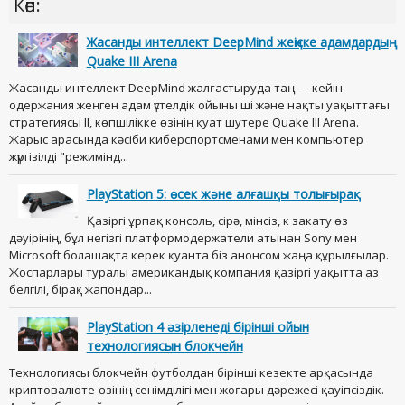
Көп:
Жасанды интеллект DeepMind жеңіске адамдардың
Quake III Arena
Жасанды интеллект DeepMind жалғастыруда таң — кейін
одержания жеңген адам үстелдік ойыны ші және нақты уақыттағы
стратегиясы II, көпшілікке өзінің қуат шутере Quake III Arena.
Жарыс арасында кәсіби киберспортсменами мен компьютер
жүргізілді "режимінд...
PlayStation 5: өсек және алғашқы толығырақ
Қазіргі ұрпақ консоль, сірә, мінсіз, к закату өз
дәуірінің, бұл негізгі платформодержатели атынан Sony мен
Microsoft болашақта керек қуанта біз анонсом жаңа құрылғылар.
Жоспарлары туралы американдық компания қазіргі уақытта аз
белгілі, бірақ жапондар...
PlayStation 4 әзірленеді бірінші ойын
технологиясын блокчейн
Технологиясы блокчейн футболдан бірінші кезекте арқасында
криптовалюте-өзінің сенімділігі мен жоғары дәрежесі қауіпсіздік.