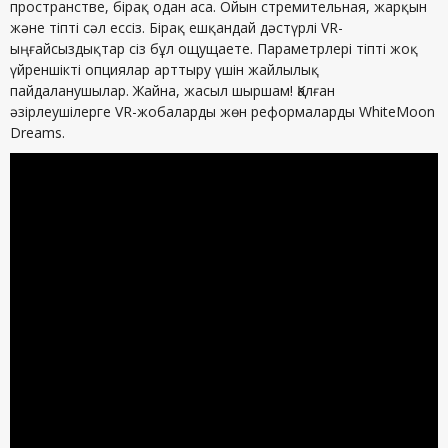
пространстве, бірақ одан аса. Ойын стремительная, жарқын
және тіпті сәл ессіз. Бірақ ешқандай дәстүрлі VR-
ыңғайсыздықтар сіз бұл ощущаете. Параметрлері тіпті жоқ
үйреншікті опциялар арттыру үшін жайлылық
пайдаланушылар. Жайна, жасыл шыршам! Қалған
әзірлеушілерге VR-жобаларды жөн реформаларды WhiteMoon
Dreams.