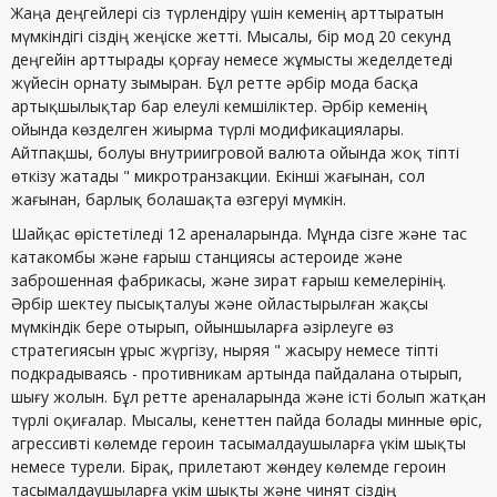
Жаңа деңгейлері сіз түрлендіру үшін кеменің арттыратын
мүмкіндігі сіздің жеңіске жетті. Мысалы, бір мод 20 секунд
деңгейін арттырады қорғау немесе жұмысты жеделдетеді
жүйесін орнату зымыран. Бұл ретте әрбір мода басқа
артықшылықтар бар елеулі кемшіліктер. Әрбір кеменің
ойында көзделген жиырма түрлі модификациялары.
Айтпақшы, болуы внутриигровой валюта ойында жоқ тіпті
өткізу жатады " микротранзакции. Екінші жағынан, сол
жағынан, барлық болашақта өзгеруі мүмкін.
Шайқас өрістетіледі 12 ареналарында. Мұнда сізге және тас
катакомбы және ғарыш станциясы астероиде және
заброшенная фабрикасы, және зират ғарыш кемелерінің.
Әрбір шектеу пысықталуы және ойластырылған жақсы
мүмкіндік бере отырып, ойыншыларға әзірлеуге өз
стратегиясын ұрыс жүргізу, ныряя " жасыру немесе тіпті
подкрадываясь - противникам артында пайдалана отырып,
шығу жолын. Бұл ретте ареналарында және істі болып жатқан
түрлі оқиғалар. Мысалы, кенеттен пайда болады минные өріс,
агрессивті көлемде героин тасымалдаушыларға үкім шықты
немесе турели. Бірақ, прилетают жөндеу көлемде героин
тасымалдаушыларға үкім шықты және чинят сіздің