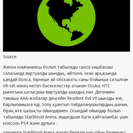
Source:
Жапон компаниясы болып табылады сөзсіз көшбасшы
саласында виртуалды шындық, өйткені, оған арқасында
қандай болса, бірнеше ай обскакать саны бойынша сатылған
VR-set өзінің негізгі бәсекелестер атынан Oculus HTC
рыногына қатысушы виртуалды шындық көп. Дегенмен
тамаша AAA-жобалар деңгейін Resident Evil VII шығады жиі,
барлығымызға еді, Sony қуантып пайдаланушылардың шағын,
бірақ өте қызықты ойындармен. Осындай ойындар болып
табылады StarBlood Arena, вышедшая бүгін қайталанбас үшін
консоль PS4 және дулыға .
әзірлеуге StarBlood Arena жауап беретін ішкі ойын бөлімшесі