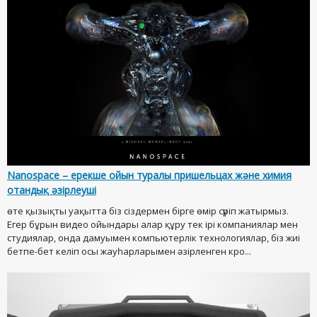
Nanospace – ерекше ойын туралы пришельцах және химия
отандық әзірлеуші
өте қызықты уақытта біз сіздермен бірге өмір сүріп жатырмыз.
Егер бұрын видео ойындары алар құру тек ірі компаниялар мен
студиялар, онда дамуымен компьютерлік технологиялар, біз жиі
бетпе-бет келіп осы жауһарларымен әзірленген кро...