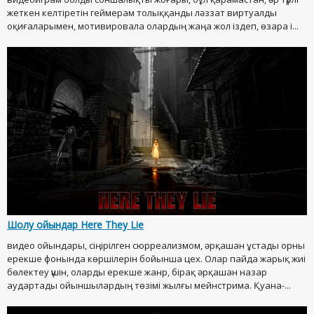
жеткен келтіретін геймерам толыққанды ләззат виртуалды
оқиғаларымен, мотивировала олардың жаңа жол іздеп, өзара і...
Шолу ойындар Here They Lie
видео ойындары, сіңірілген сюрреализмом, әрқашан ұстады орны
ерекше фонында көршілерін бойынша цех. Олар пайда жарық жиі
бөлектеу үшін, оларды ерекше жанр, бірақ әрқашан назар
аудартады ойыншылардың төзімі жылғы мейнстрима. Қуана-...