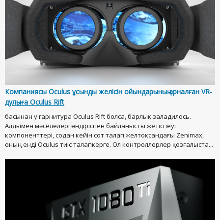
Компаниясы Oculus ұсынды желісін ойындарының арналған VR-
дулыға Oculus Rift
басынан у гарнитура Oculus Rift болса, барлық заладилось.
Алдымен мәселелері өндіріспен байланысты жетіспеуі
компоненттері, содан кейін сот талап желтоқсандағы Zenimax,
оның енді Oculus тиіс талапкерге. Ол контроллерлер қозғалыста...