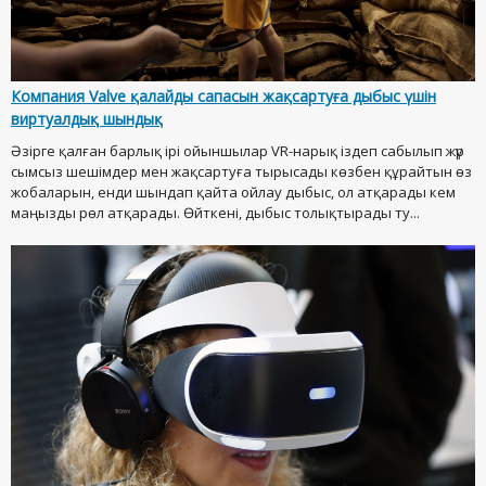
Компания Valve қалайды сапасын жақсартуға дыбыс үшін
виртуалдық шындық
Әзірге қалған барлық ірі ойыншылар VR-нарық іздеп сабылып жүр
сымсыз шешімдер мен жақсартуға тырысады көзбен құрайтын өз
жобаларын, енди шындап қайта ойлау дыбыс, ол атқарады кем
маңызды рөл атқарады. Өйткені, дыбыс толықтырады ту...