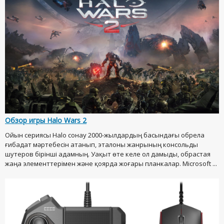
Обзор игры Halo Wars 2
Ойын сериясы Halo сонау 2000-жылдардың басындағы обрела
ғибадат мәртебесін атанып, эталоны жанрының консольды
шутеров бірінші адамның. Уақыт өте келе ол дамыды, обрастая
жаңа элементтерімен және қоярда жоғары планкалар. Microsoft ...