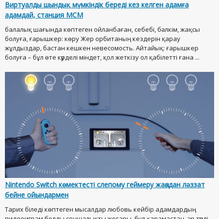
Виртуалды шындық мүмкіндік береді кез келген адамға
адамдай, станция МСМ
балалық шағында көптеген ойланбаған, себебі, бәлкім, жақсы
болуға, ғарышкер: көру Жер орбитаның кездерін қарау
жұлдыздар, бастан кешкен невесомость. Айтайық: ғарышкер
болуға – бұл өте күрделі міндет, қол жеткізу ол қабілетті ғана ...
Nintendo Switch көмектесті слепому геймеру жаңадан ләззат
бейне ойындармен
Тарих біледі көптеген мысалдар любовь кейбір адамдардың
видеоиграм болды соншалықты жоғары, бұл қарамастан, әр түрлі