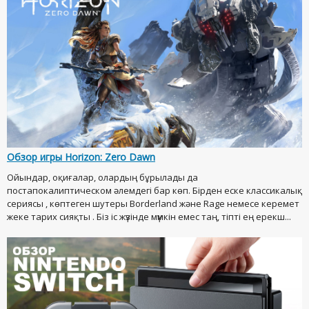
Обзор игры Horizon: Zero Dawn
Ойындар, оқиғалар, олардың бұрылады да
постапокалиптическом әлемдегі бар көп. Бірден еске классикалық
сериясы , көптеген шутеры Borderland және Rage немесе керемет
жеке тарих сияқты . Біз іс жүзінде мүмкін емес таң, тіпті ең ерекш...