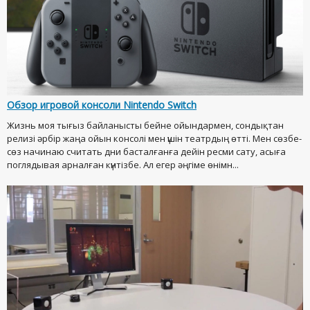
Обзор игровой консоли Nintendo Switch
Жизнь моя тығыз байланысты бейне ойындармен, сондықтан
релизі әрбір жаңа ойын консолі мен үшін театрдың өтті. Мен сөзбе-
сөз начинаю считать дни басталғанға дейін ресми сату, асыға
поглядывая арналған күнтізбе. Ал егер әңгіме өнімн...