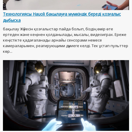
Технологиясы Hauoli бақылауға мүмкіндік береді қозғалыс
дыбысқа
бақылау Жүйесін қозғалыстар пайда болып, біздің өмір өте
ертеден және кеңінен қолданылады, мысалы, видеоиграх. Ереже
кеңістікте қадағаланады арнайы сенсорами немесе
камераларымен, реагирующими дүниеге келді. Тек ұстап пульттер
көр...