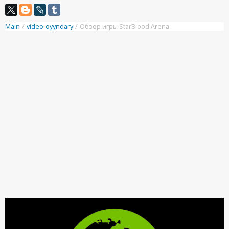
Main
/
video-oyyndary
/
Обзор игры StarBlood Arena