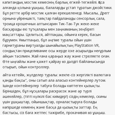
капитандық мостик кемесінің барлық егжей-тегжейлі. Қоса
алғанда қолына ұшқыш, балаларды ұстап тұратын джойстики.
Бұл ретте әрбір мостик қалған ерекшеленеді. Мысалы, Дрегг
орнына үйреншікті, таяқтар пайдаланады сенсорлық сала,
троица крошечных алтынсарин Тик-Так-Тук жеке-жеке
басқарады екі тұтқалары мен заңнаманың зеңбірегі
мақсаттары. Целиться, айтпақшы, ойынға керек, басын
бұрумен. Ұмытпаңыз, бұл әңгіме туралы ойын үшін
гарнитураны виртуалды шынайылықтың PlayStation VR,
сондықтан прицеливание осы жерде іске асырылды неғұрлым
айқын тәсілмен. Жай ғана қараңыз жау және стреляете оған.
Өте ыңғайлы және қажет қайрау өз дәлдігі байланысында
отырып, ойын контроллер.
айта кетейік, жүлделер туралы: жекпе-сіз жергілікті валютаға
қанды бақсы", оны сатып ала аласыз контейнерлер лутом.
Ішінде контейнерлер табуға болады көптеген қызықты.
Біріншіден, бұл нұсқалары раскрасок және әр түрлі
әшекейлер, (тіпті күлкілі бас киімдер!) сіздің кемелер, скины
үшін ұшқыштар, ойыншықтар, орналастыруға болады
көпіршеде кеменің және басқа да қызықты заттар. Ең
бастысы, сіз баға жетпес тәжірибе, прокачивая өз ұшқыш.