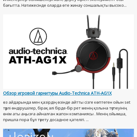
бағытта. Нәтижесінде оларда өте жинау соншалықты высоко...
Обзор игровой гарнитуры Audio-Technica ATH-AG1X
өз айдарында мен қазірдің өзінде айтты сізге көптеген ойын set
түрлі өндірушілер, бірақ әлі бірде-бір рет менің қолына түспеуінің
өнім аты аңызға айналған жапон компаниясы . Менің ойымша,
пришла пора бұл түзету досадное қателігі. ...