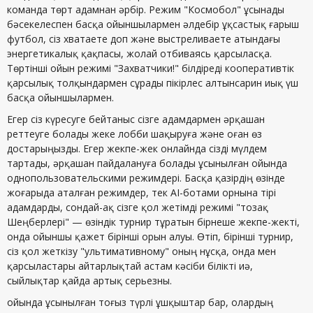
команда төрт адамнан әрбір. Режим "Космобол" ұсынады
бәсекелеспен басқа ойыншылармен әлдебір ұқсастық ғарыш
футбол, сіз хватаете доп және выстреливаете атындағы
энергетикалық қақпасы, жолай отбиваясь қарсыласқа.
Төртінші ойын режимі "Захватчики!" білдіреді кооперативтік
қарсылық толқындармен сұрады пікірлес алтынсарин иық үш
басқа ойыншылармен.
Егер сіз күресуге бейтаныс сізге адамдармен әрқашан
реттеуге болады жеке лобби шақыруға және оған өз
достарыңызды. Егер жекпе-жек онлайнда сізді мүлдем
тартады, әрқашан пайдалануға болады ұсынылған ойында
однопользовательскими режимдері. Басқа қазірдің өзінде
жоғарыда аталған режимдер, тек AI-ботами орнына тірі
адамдарды, сондай-ақ сізге қол жетімді режимі "тозақ
Шеңберлері" — өзіндік турнир тұратын бірнеше жекпе-жекті,
онда ойыншы қажет бірінші орын алуы. Өтіп, бірінші турнир,
сіз қол жеткізу "ультимативному" оның нұсқа, онда мен
қарсыластары айтарлықтай астам кәсіби білікті иә,
сыйлықтар қайда артық серьезны.
ойында ұсынылған тоғыз түрлі ұшқыштар бар, олардың