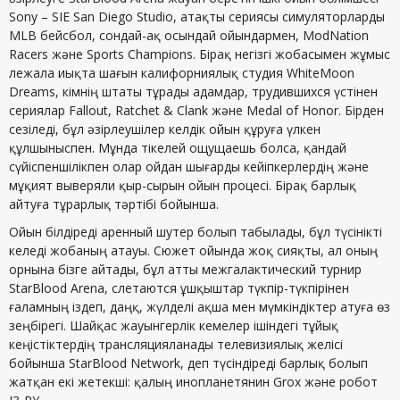
Sony – SIE San Diego Studio, атақты сериясы симуляторларды
MLB бейсбол, сондай-ақ осындай ойындармен, ModNation
Racers және Sports Champions. Бірақ негізгі жобасымен жұмыс
лежала иықта шағын калифорниялық студия WhiteMoon
Dreams, кімнің штаты тұрады адамдар, трудившихся үстінен
сериялар Fallout, Ratchet & Clank және Medal of Honor. Бірден
сезіледі, бұл әзірлеушілер келдік ойын құруға үлкен
құлшыныспен. Мұнда тікелей ощущаешь болса, қандай
сүйіспеншілікпен олар ойдан шығарды кейіпкерлердің және
мұқият выверяли қыр-сырын ойын процесі. Бірақ барлық
айтуға тұрарлық тәртібі бойынша.
Ойын білдіреді аренный шутер болып табылады, бұл түсінікті
келеді жобаның атауы. Сюжет ойында жоқ сияқты, ал оның
орнына бізге айтады, бұл атты межгалактический турнир
StarBlood Arena, слетаются ұшқыштар түкпір-түкпірінен
ғаламның іздеп, даңқ, жүлделі ақша мен мүмкіндіктер атуға өз
зеңбірегі. Шайқас жауынгерлік кемелер ішіндегі тұйық
кеңістіктердің трансляцияланады телевизиялық желісі
бойынша StarBlood Network, деп түсіндіреді барлық болып
жатқан екі жетекші: қалың инопланетянин Grox және робот