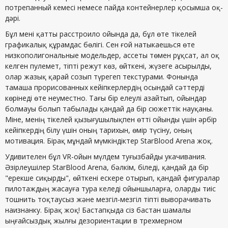
потрепанный кемесі немесе пайда контейнерлер қосымша оқ-
дәрі.
Бұл мені қатты расстроило ойында да, бұл өте тікелей
графикалық құрамдас бөлігі. Сен ғой натыкаешься өте
низкополигональные модельдер, ассеты төмен рұқсат, ал оқ
келген пулемет, тіпті режут көз, өйткені, жүзеге асырылды,
олар жазық қарай созып түрегеп текстурами. Фонында
тамаша прорисованных кейіпкерлердің осындай сәттерді
көрінеді өте неуместно. Тағы бір елеулі азайтып, ойындар
болмауы болып табылады қандай да бір сюжеттік науқаны.
Міне, менің тікелей қызығушылықпен өтті ойынды үшін әрбір
кейіпкердің білу үшін оның тарихын, өмір түсіну, оның
мотивация. Бірақ мұндай мүмкіндіктер StarBlood Arena жоқ.
Удивителен бұл VR-ойын мүлдем туғызбайды укачивания.
Әзірлеушілер StarBlood Arena, бәлкім, біледі, қандай да бір
"ерекше сиқырды", өйткені ескере отырып, қандай фигуралар
пилотаждың жасауға тура келеді ойыншыларға, оларды тиіс
тошнить тоқтаусыз және мезгіл-мезгіл тіпті выворачивать
наизнанку. Бірақ жоқ! Бастапқыда сіз бастан шамалы
ыңғайсыздық жылғы дезориентации в трехмерном