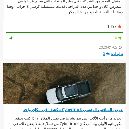
المقبل. العديد من الشركات قبل يعلن المنتجات التي سيتم عرضها في
المعرض. كان واحدا من هذه الدراجة ، قدمت مستقبلية كرسي S-جراب ، وفقا
زملائنا . بالنسبة للعديد من, هذا يمكن...
1457
1
0
2020-01-05
تعليقات:
0
عرض المنافس الرئيسي Cybertruck تتكشف في مكان واحد
العديد من رأيت الآلات التي يتم نشرها في نفس المكان ؟ إذا كنت تعتقد
الكهربائية الأولى بيك اب كان Cybertruck من تسلا, فإنه لا يفعل ذلك. في