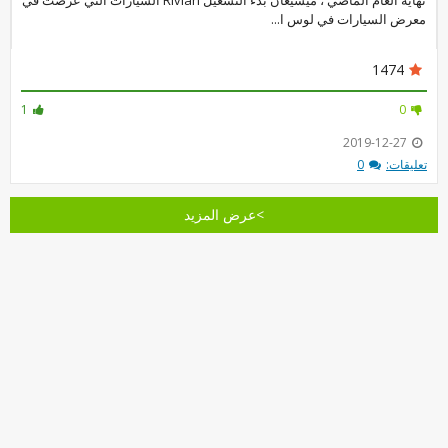
نهاية العام الماضي ، ميشيغان بدء التشغيل Rivian السيارات التي عرضت في
معرض السيارات في لوس ا...
1474
1
0
2019-12-27
تعليقات:
0
>عرض المزيد