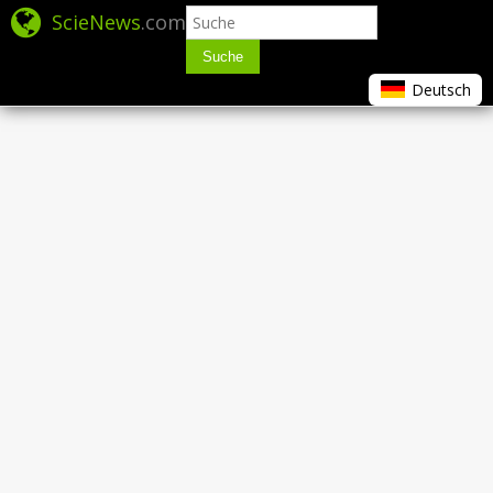
ScieNews
.com
Suche
Deutsch