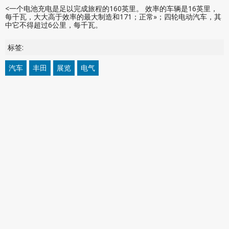
<一个电池充电是足以完成旅程的160英里。 效率的车辆是16英里，
每千瓦，大大高于效率的最大制造和171；正常»；四轮电动汽车，其
中它不得超过6公里，每千瓦。
标签:
汽车
丰田
展览
电气