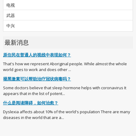
电视
武器
中兴
最新消息
原住民在普通人的视线中表现如何？
That's how we represent Aboriginal people. While almost the whole
world goes to work and does other ...
褪黑激素可以帮助治疗冠状病毒吗？
Some doctors believe that sleep hormone helps with coronavirus It
appears that in the list of potent...
什么是阅读障碍，如何治愈？
Dyslexia affects about 10% of the world's population There are many
diseases in the world that are a...