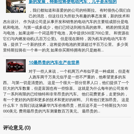
新的发展，特斯拉将使电动汽车，几乎是永恒的
，我们都知道和喜爱的的公司的特斯拉。 有时很伤心我们自
己的消息，但这往往为所欲为有趣的事态发展，新的技术和
杰出设计。 作为该公司是从事开发和销售的电动汽车的主要组成部分是电
机和电池。 与第一或多或少，他们已经达到相当高的效率。 稍差的情况是
与电池，如果这样一个词适用于电池，其中提供500至700公里。 和资源在
它们与内燃发动机(几百万公里)。 但是现在斯特，因为机车的电动汽车市
场，提供了一个新的技术，这将提供电池的资源超过半百万公里。 多少英
里特斯拉骑在一个单一的充 如果你买斯特拥有的只是她有...
10最昂贵的汽车生产在世界
对于一些人来说，一个机两万卢布似乎是一种成就，但是有
人跑车两千万美元似乎是一些不严重的，他希望更多的东
西。 与第一切是清楚的。 这是一个很大一部分世界人口，他们提供了一个
巨大的汽车数量，但是富国也有一些惊喜。 这就是为什么每年的公司发布
了一系列有限的已经独特和非常昂贵的汽车。 他们花费更多，走更快的，
有一个更好的内部和更多的技术和更好的材料。 只有他们更加昂贵。 这是
什么车？ 当我们说这辆豪华汽车价格昂贵，然后这不是一个特斯拉为100
000美元. 费用最昂贵的汽车测量数百万美元。 最昂贵的...
评论意见 (0)