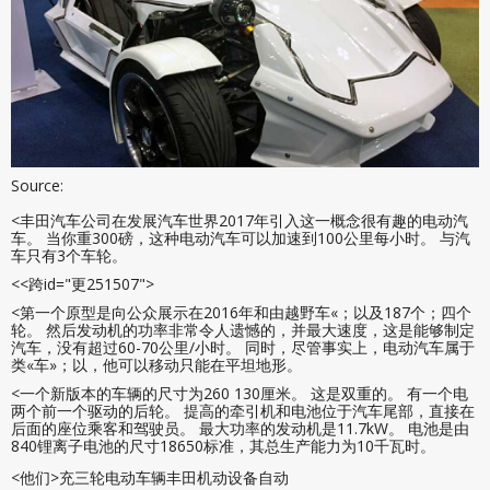
Source:
<丰田汽车公司在发展汽车世界2017年引入这一概念很有趣的电动汽
车。 当你重300磅，这种电动汽车可以加速到100公里每小时。 与汽
车只有3个车轮。
<<跨id="更251507">
<第一个原型是向公众展示在2016年和由越野车«；以及187个；四个
轮。 然后发动机的功率非常令人遗憾的，并最大速度，这是能够制定
汽车，没有超过60-70公里/小时。 同时，尽管事实上，电动汽车属于
类«车»；以，他可以移动只能在平坦地形。
<一个新版本的车辆的尺寸为260 130厘米。 这是双重的。 有一个电
两个前一个驱动的后轮。 提高的牵引机和电池位于汽车尾部，直接在
后面的座位乘客和驾驶员。 最大功率的发动机是11.7kW。 电池是由
840锂离子电池的尺寸18650标准，其总生产能力为10千瓦时。
<他们>充三轮电动车辆丰田机动设备自动