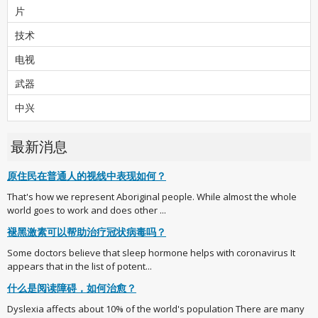
片
技术
电视
武器
中兴
最新消息
原住民在普通人的视线中表现如何？
That's how we represent Aboriginal people. While almost the whole
world goes to work and does other ...
褪黑激素可以帮助治疗冠状病毒吗？
Some doctors believe that sleep hormone helps with coronavirus It
appears that in the list of potent...
什么是阅读障碍，如何治愈？
Dyslexia affects about 10% of the world's population There are many